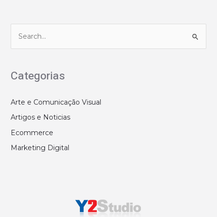
P
e
s
q
Categorias
u
i
Arte e Comunicação Visual
s
Artigos e Noticias
a
Ecommerce
r
Marketing Digital
p
o
r
: