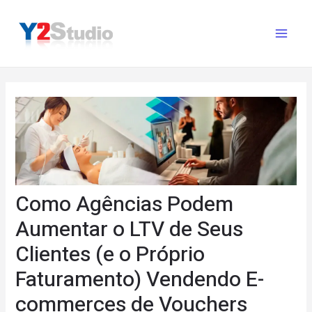
Ir
para
Main
o
conteúdo
Menu
Como Agências Podem
Aumentar o LTV de Seus
Clientes (e o Próprio
Faturamento) Vendendo E-
commerces de Vouchers